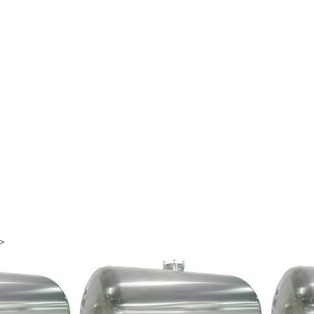
0
8
>