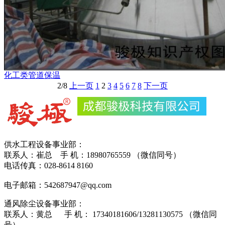
化工类管道保温
2/8
上一页
1
2
3
4
5
6
7
8
下一页
供水工程设备事业部：
联系人：崔总 手 机：18980765559 （微信同号）
电话传真：028-8614 8160
电子邮箱：542687947@qq.com
通风除尘设备事业部：
联系人：黄总 手 机： 17340181606/13281130575 （微信同
号）