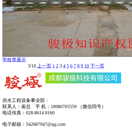
学校类展示
3/10
上一页
1
2
3
4
5
6
7
8
9
10
下一页
供水工程设备事业部：
联系人：崔总 手 机：18980765559 （微信同号）
电话传真：028-8614 8160
电子邮箱：542687947@qq.com