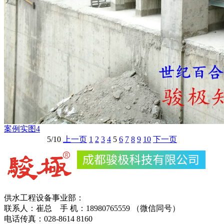
案例实图4
5/10
上一页
1
2
3
4
5
6
7
8
9
10
下一页
供水工程设备事业部：
联系人：崔总 手 机：18980765559 （微信同号）
电话传真：028-8614 8160