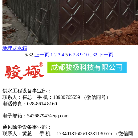
地埋式水箱
5/32
上一页
1
2
3
4
5
6
7
8
9
10
..
32
下一页
供水工程设备事业部：
联系人：崔总 手 机：18980765559 （微信同号）
电话传真：028-8614 8160
电子邮箱：542687947@qq.com
通风除尘设备事业部：
联系人：黄总 手 机： 17340181606/13281130575 （微信同