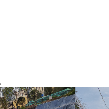
0
8
>