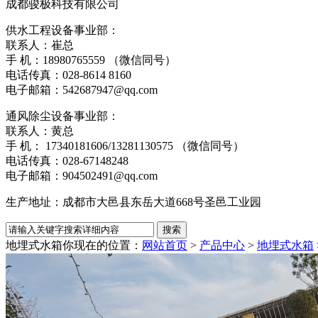
成都骏极科技有限公司
供水工程设备事业部：
联系人：崔总
手 机：18980765559 （微信同号）
电话传真：028-8614 816
电子邮箱：542687947@qq.com
通风除尘设备事业部：
联系人：黄总
手 机： 17340181606/13281130575 （微信同号）
电话传真：028-6714824
电子邮箱：904502491@qq.com
生产地址：成都市大邑县东岳大道668号圣邑工业园
地埋式水箱
你现在的位置：
网站首页
>
产品中心
>
地埋式水箱