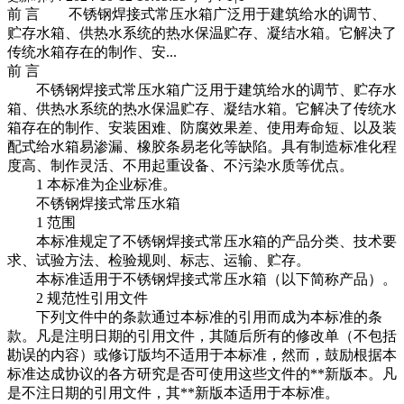
前 言 不锈钢焊接式常压水箱广泛用于建筑给水的调节、
贮存水箱、供热水系统的热水保温贮存、凝结水箱。它解决了
传统水箱存在的制作、安...
前 言
不锈钢焊接式常压水箱广泛用于建筑给水的调节、贮存水
箱、供热水系统的热水保温贮存、凝结水箱。它解决了传统水
箱存在的制作、安装困难、防腐效果差、使用寿命短、以及装
配式给水箱易渗漏、橡胶条易老化等缺陷。具有制造标准化程
度高、制作灵活、不用起重设备、不污染水质等优点。
1 本标准为企业标准。
不锈钢焊接式常压水箱
1 范围
本标准规定了不锈钢焊接式常压水箱的产品分类、技术要
求、试验方法、检验规则、标志、运输、贮存。
本标准适用于不锈钢焊接式常压水箱（以下简称产品）。
2 规范性引用文件
下列文件中的条款通过本标准的引用而成为本标准的条
款。凡是注明日期的引用文件，其随后所有的修改单（不包括
勘误的内容）或修订版均不适用于本标准，然而，鼓励根据本
标准达成协议的各方研究是否可使用这些文件的**新版本。凡
是不注日期的引用文件，其**新版本适用于本标准。