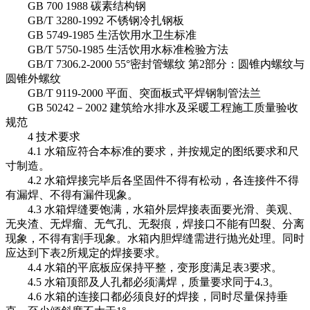
GB 700 1988 碳素结构钢
GB/T 3280-1992 不锈钢冷扎钢板
GB 5749-1985 生活饮用水卫生标准
GB/T 5750-1985 生活饮用水标准检验方法
GB/T 7306.2-2000 55°密封管螺纹 第2部分：圆锥内螺纹与
圆锥外螺纹
GB/T 9119-2000 平面、突面板式平焊钢制管法兰
GB 50242－2002 建筑给水排水及采暖工程施工质量验收
规范
4 技术要求
4.1 水箱应符合本标准的要求，并按规定的图纸要求和尺
寸制造。
4.2 水箱焊接完毕后各坚固件不得有松动，各连接件不得
有漏焊、不得有漏件现象。
4.3 水箱焊缝要饱满，水箱外层焊接表面要光滑、美观、
无夹渣、无焊瘤、无气孔、无裂痕，焊接口不能有凹裂、分离
现象，不得有割手现象。水箱内胆焊缝需进行抛光处理。同时
应达到下表2所规定的焊接要求。
4.4 水箱的平底板应保持平整，变形度满足表3要求。
4.5 水箱顶部及人孔都必须满焊，质量要求同于4.3。
4.6 水箱的连接口都必须良好的焊接，同时尽量保持垂