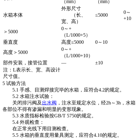
（mm）
（mm）
外形尺寸
0～
水箱本体
（长、
≤5000
+10
宽、高）
0～+
＞5000
（L/1000+5）
垂直度
高度≤5000
0～10
0～+
高度＞5000
（L/1000+10）
部件安装，接管位置
—
±10
注：L表示长、宽、高设计
尺寸值。
5 试验方法
5.1 手感、目测焊接完毕的水箱，应符合4.2的规定。
5.2 水箱注水试验：
关闭排污阀及
出水阀
，注水至规定水位，经2h～3h，水箱
各部位不得有渗漏和明显的变形现象。
5.3 水质指标检验按GB/T 5750的规定。
5.4 外观检查：
在正常光线下用目测检查。
5.5 水箱的垂直度用量具测定，应符合4.10的规定。