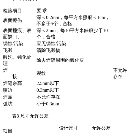
检验项目
要 求
深＜0.2mm，每平方米擦痕＜1cm，
表面擦伤
不多于5个，合格
表面撞痕、表
深＜2mm，每10平方米缺痕少于10
面缺口、
个，合格
锈蚀/污染
应无锈蚀/污染
飞溅
清除飞溅物
酸洗、钝化处
除去焊缝周围的氧化皮
理
焊
不允许
裂纹
接
存在
焊缝余高
2.5mm以下
咬边
0.3mm以下
焊瘤
不允许存在
弧坑
小于0.3mm
表3 尺寸允许公差
设计尺寸
允许公差
项目