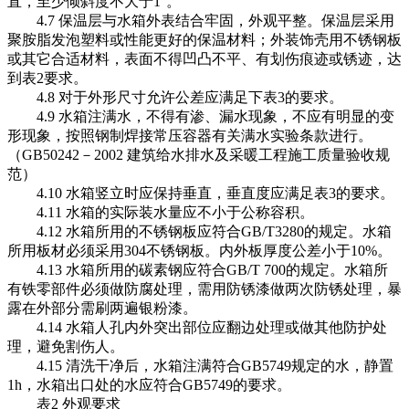
直，至少倾斜度不大于1°。
4.7 保温层与水箱外表结合牢固，外观平整。保温层采用
聚胺脂发泡塑料或性能更好的保温材料；外装饰壳用不锈钢板
或其它合适材料，表面不得凹凸不平、有划伤痕迹或锈迹，达
到表2要求。
4.8 对于外形尺寸允许公差应满足下表3的要求。
4.9 水箱注满水，不得有渗、漏水现象，不应有明显的变
形现象，按照钢制焊接常压容器有关满水实验条款进行。
（GB50242－2002 建筑给水排水及采暖工程施工质量验收规
范）
4.10 水箱竖立时应保持垂直，垂直度应满足表3的要求。
4.11 水箱的实际装水量应不小于公称容积。
4.12 水箱所用的不锈钢板应符合GB/T3280的规定。水箱
所用板材必须采用304不锈钢板。内外板厚度公差小于10%。
4.13 水箱所用的碳素钢应符合GB/T 700的规定。水箱所
有铁零部件必须做防腐处理，需用防锈漆做两次防锈处理，暴
露在外部分需刷两遍银粉漆。
4.14 水箱人孔内外突出部位应翻边处理或做其他防护处
理，避免割伤人。
4.15 清洗干净后，水箱注满符合GB5749规定的水，静置
1h，水箱出口处的水应符合GB5749的要求。
表2 外观要求