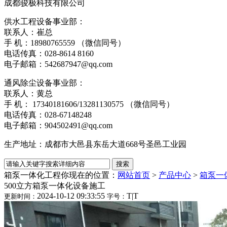
成都骏极科技有限公司
供水工程设备事业部：
联系人：崔总
手 机：18980765559 （微信同号）
电话传真：028-8614 816
电子邮箱：542687947@qq.com
通风除尘设备事业部：
联系人：黄总
手 机： 17340181606/13281130575 （微信同号）
电话传真：028-6714824
电子邮箱：904502491@qq.com
生产地址：成都市大邑县东岳大道668号圣邑工业园
箱泵一体化工程
你现在的位置：
网站首页
>
产品中心
>
箱泵一
500立方箱泵一体化设备施工
2024-10-12 09:33:55
T
|
T
更新时间：
字号：