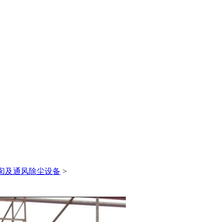
0
8
囱及通风除尘设备
>