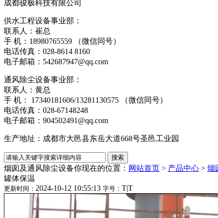
成都骏极科技有限公司
供水工程设备事业部：
联系人：崔总
手 机：18980765559 （微信同号）
电话传真：028-8614 816
电子邮箱：542687947@qq.com
通风除尘设备事业部：
联系人：黄总
手 机： 17340181606/13281130575 （微信同号）
电话传真：028-6714824
电子邮箱：904502491@qq.com
生产地址：成都市大邑县东岳大道668号圣邑工业园
烟囱及通风除尘设备
你现在的位置：
网站首页
>
产品中心
>
烟
罐体保温
2024-10-12 10:55:13
T
|
T
更新时间：
字号：