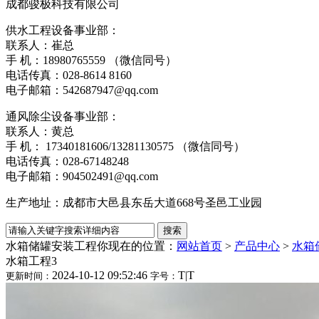
成都骏极科技有限公司
供水工程设备事业部：
联系人：崔总
手 机：18980765559 （微信同号）
电话传真：028-8614 816
电子邮箱：542687947@qq.com
通风除尘设备事业部：
联系人：黄总
手 机： 17340181606/13281130575 （微信同号）
电话传真：028-6714824
电子邮箱：904502491@qq.com
生产地址：成都市大邑县东岳大道668号圣邑工业园
水箱储罐安装工程
你现在的位置：
网站首页
>
产品中心
>
水箱
水箱工程3
2024-10-12 09:52:46
T
|
T
更新时间：
字号：